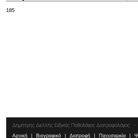
185
Δημήτρης Δελλής Ειδικός Παθολόγος Διατροφολόγος
Αρχική
Βιογραφικό
Διατροφή
Παχυσαρκία
Ψ