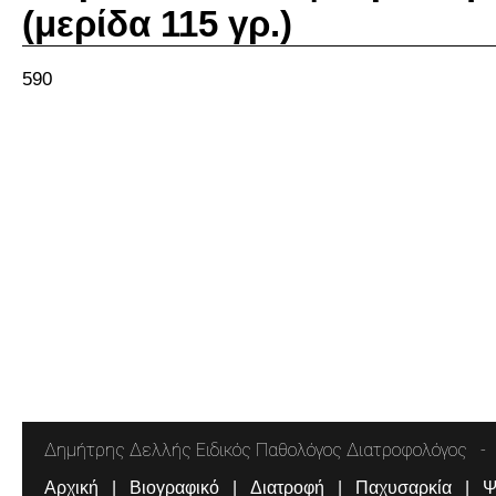
(μερίδα 115 γρ.)
590
Δημήτρης Δελλής Ειδικός Παθολόγος Διατροφολόγος
Αρχική
Βιογραφικό
Διατροφή
Παχυσαρκία
Ψ