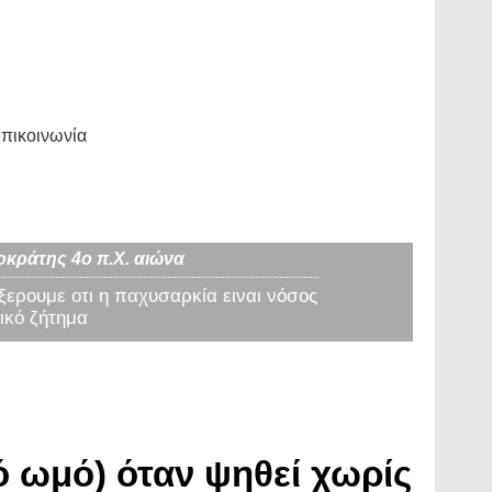
πικοινωνία
οκράτης 4ο π.Χ. αιώνα
 ξερουμε οτι η παχυσαρκία ειναι νόσος
ικό ζήτημα
ό ωμό) όταν ψηθεί χωρίς