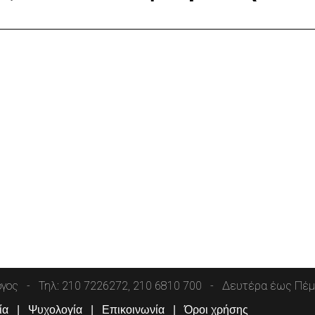
όγος
Τηλ: 210 7226272, 210 6810 700
Δευτέρα έως Πέμπ
ία
Ψυχολογία
Επικοινωνία
Όροι χρήσης