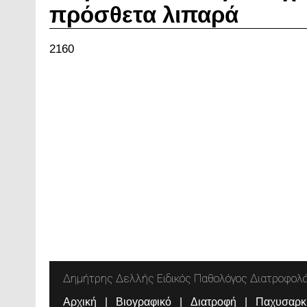
πρόσθετα λιπαρά
2160
Δημήτρης Δελλής Ειδικός Παθολόγος Διατροφολ
Αρχική
Βιογραφικό
Διατροφή
Παχυσαρκ