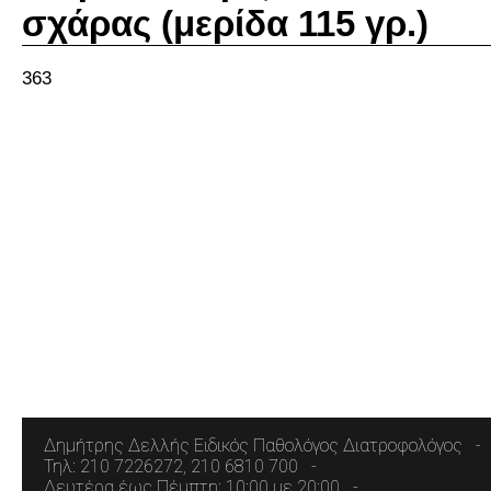
σχάρας (μερίδα 115 γρ.)
363
Δημήτρης Δελλής Ειδικός Παθολόγος Διατροφολόγος
Τηλ: 210 7226272, 210 6810 700
Δευτέρα έως Πέμπτη: 10:00 με 20:00