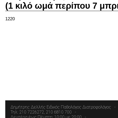
(1 κιλό ωμά περίπου 7 μπρ
1220
Δημήτρης Δελλής Ειδικός Παθολόγος Διατροφολόγος
Τηλ: 210 7226272, 210 6810 700
Δευτέρα έως Πέμπτη: 10:00 με 20:00