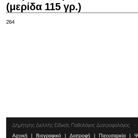
(μερίδα 115 γρ.)
264
Δημήτρης Δελλής Ειδικός Παθολόγος Διατροφολόγος
Αρχική
Βιογραφικό
Διατροφή
Παχυσαρκία
Ψ