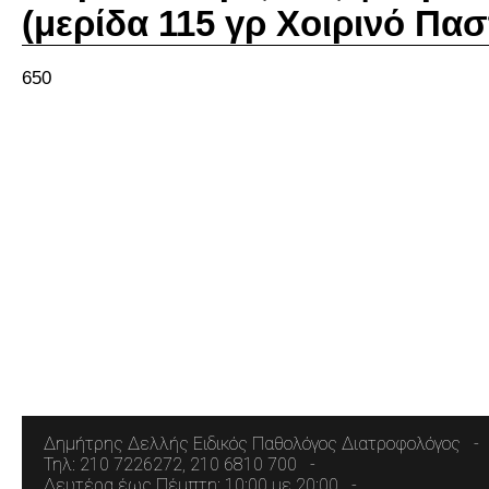
(μερίδα 115 γρ Χοιρινό Πασ
650
Δημήτρης Δελλής Ειδικός Παθολόγος Διατροφολόγος
Τηλ: 210 7226272, 210 6810 700
Δευτέρα έως Πέμπτη: 10:00 με 20:00