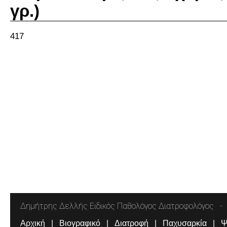
γρ.)
417
Δημήτρης Δελλής Ειδικός Παθολόγος Διατροφολόγος
Αρχική
Βιογραφικό
Διατροφή
Παχυσαρκία
Ψ