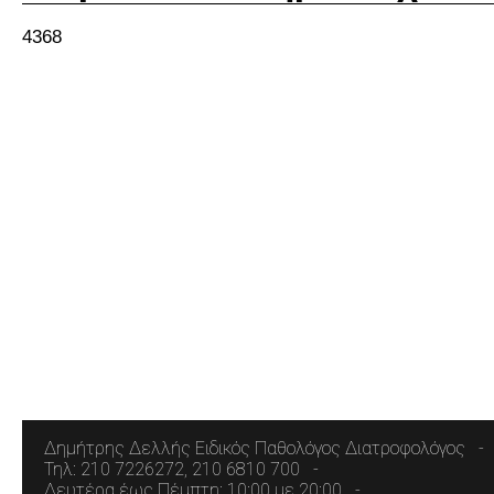
4368
Δημήτρης Δελλής Ειδικός Παθολόγος Διατροφολόγος
Τηλ: 210 7226272, 210 6810 700
Δευτέρα έως Πέμπτη: 10:00 με 20:00