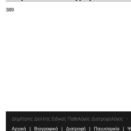
389
Δημήτρης Δελλής Ειδικός Παθολόγος Διατροφολόγος
Αρχική
Βιογραφικό
Διατροφή
Παχυσαρκία
Ψ