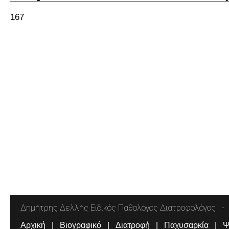
167
Δημήτρης Δελλής Ειδικός Παθολόγος Διατροφολόγος
Αρχική
Βιογραφικό
Διατροφή
Παχυσαρκία
Ψ