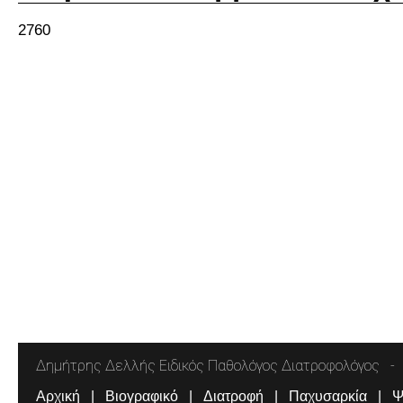
2760
Δημήτρης Δελλής Ειδικός Παθολόγος Διατροφολόγος
Αρχική
Βιογραφικό
Διατροφή
Παχυσαρκία
Ψ