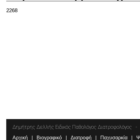
2268
Δημήτρης Δελλής Ειδικός Παθολόγος Διατροφολόγος
Αρχική
Βιογραφικό
Διατροφή
Παχυσαρκία
Ψ