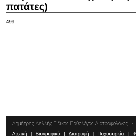
πατάτες)
499
Δημήτρης Δελλής Ειδικός Παθολόγος Διατροφολόγος
Αρχική
Βιογραφικό
Διατροφή
Παχυσαρκία
Ψ