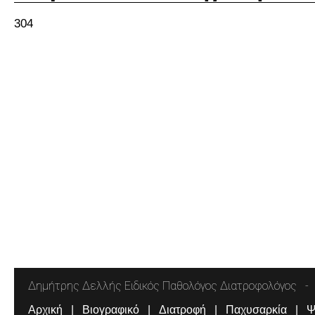
304
Δημήτρης Δελλής Ειδικός Παθολόγος Διατροφολόγος
Αρχική
Βιογραφικό
Διατροφή
Παχυσαρκία
Ψ