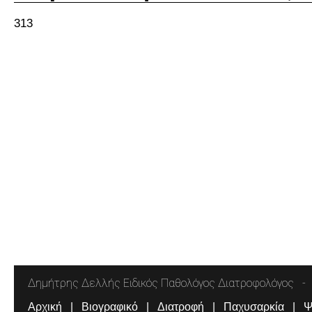
313
Δημήτρης Δελλής Ειδικός Παθολόγος Διατροφολόγος
Αρχική
Βιογραφικό
Διατροφή
Παχυσαρκία
Ψ