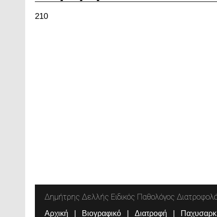
210
Δημήτρης Δελλής Ειδικός Παθολόγος Διατροφολ
Αρχική
Βιογραφικό
Διατροφή
Παχυσαρκ