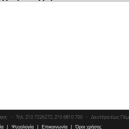
όγος
Τηλ: 210 7226272, 210 6810 700
Δευτέρα έως Πέμπ
ία
Ψυχολογία
Επικοινωνία
Όροι χρήσης