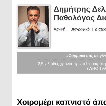
Δημήτρης Δελ
Παθολόγος Δι
Αρχική
Βιογραφικό
Διατρ
«Φάρμακό σας ας γίνε
2,5 χιλιάδες χρόνια πριν ο Ιπποκράτη
(WHO 1997
Χοιρομέρι καπνιστό άπα