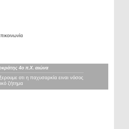
πικοινωνία
οκράτης 4ο π.Χ. αιώνα
 ξερουμε οτι η παχυσαρκία ειναι νόσος
ικό ζήτημα