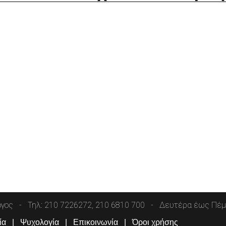
όγος
Τηλ: 210 7226272, 210 6810 700
Δευτέρα έως Πέμπ
ία
Ψυχολογία
Επικοινωνία
Όροι χρήσης