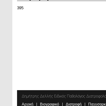
395
Δημήτρης Δελλής Ειδικός Παθολόγος Διατροφολ
Αρχική
Βιογραφικό
Διατροφή
Παχυσαρκ