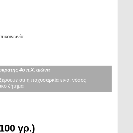
πικοινωνία
οκράτης 4ο π.Χ. αιώνα
 ξερουμε οτι η παχυσαρκία ειναι νόσος
ικό ζήτημα
100 γρ.)