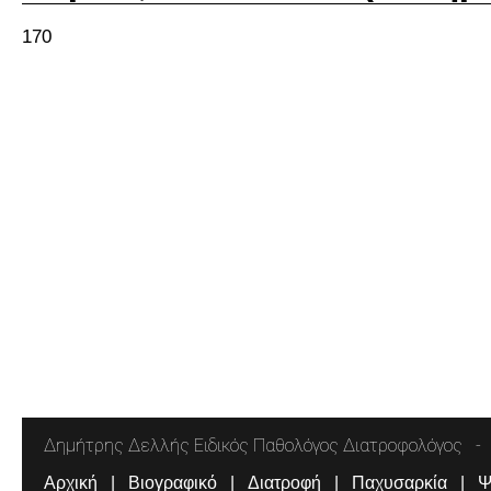
170
Δημήτρης Δελλής Ειδικός Παθολόγος Διατροφολόγος
Αρχική
Βιογραφικό
Διατροφή
Παχυσαρκία
Ψ