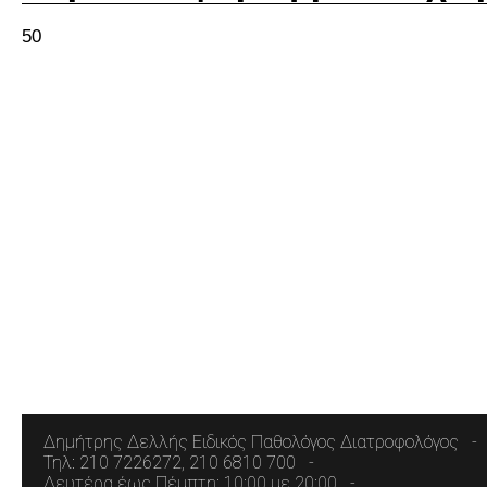
50
Δημήτρης Δελλής Ειδικός Παθολόγος Διατροφολόγος
Τηλ: 210 7226272, 210 6810 700
Δευτέρα έως Πέμπτη: 10:00 με 20:00