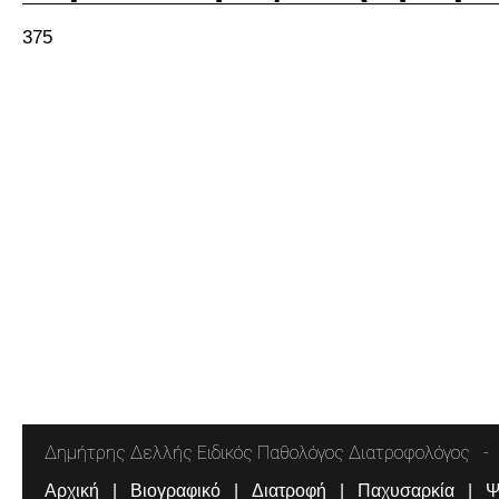
375
Δημήτρης Δελλής Ειδικός Παθολόγος Διατροφολόγος
Αρχική
Βιογραφικό
Διατροφή
Παχυσαρκία
Ψ