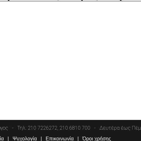
όγος
Τηλ: 210 7226272, 210 6810 700
Δευτέρα έως Πέμπ
ία
Ψυχολογία
Επικοινωνία
Όροι χρήσης