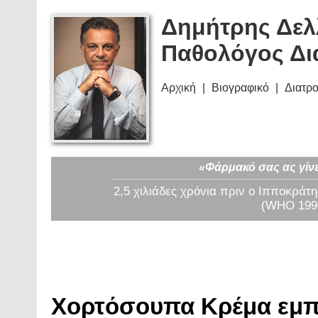
Δημήτρης Δελ
Παθολόγος Δι
Αρχική
Βιογραφικό
Διατρ
«Φάρμακό σας ας γίνε
2,5 χιλιάδες χρόνια πριν ο Ιπποκράτη
(WHO 1997
Χορτόσουπα Κρέμα εμπορ