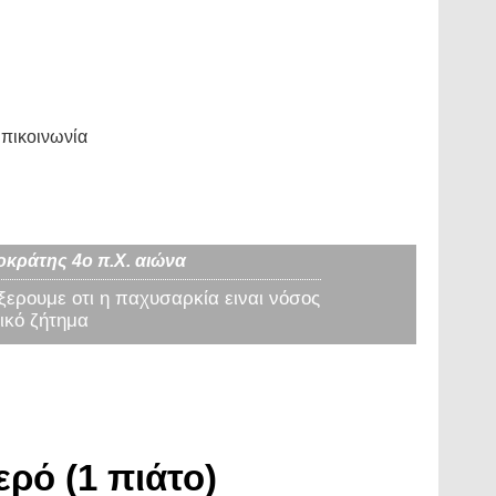
πικοινωνία
οκράτης 4ο π.Χ. αιώνα
 ξερουμε οτι η παχυσαρκία ειναι νόσος
ικό ζήτημα
ρό (1 πιάτο)