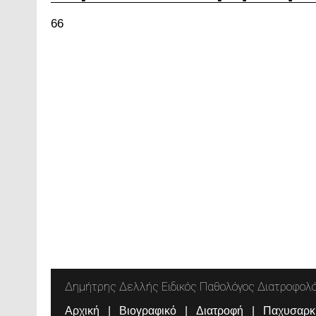
66
Δημήτρης Δελλής Ειδικός Παθολόγος Διατροφολ
Αρχική
Βιογραφικό
Διατροφή
Παχυσαρκ