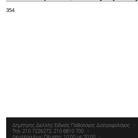
354
Δημήτρης Δελλής Ειδικός Παθολόγος Διατροφολόγος
Τηλ: 210 7226272, 210 6810 700
Δευτέρα έως Πέμπτη: 10:00 με 20:00