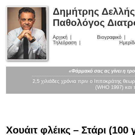
Δημήτρης Δελλής
Παθολόγος Διατ
Αρχική
Βιογραφικό
Τηλεόραση
Ημερίδ
«Φάρμακό σας ας γίνει η τρο
2,5 χιλιάδες χρόνια πριν ο Ιπποκράτης θεωρ
(WHO 1997) και 
Χουάιτ φλέικς – Στάρι (100 γ