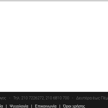
όγος
Τηλ: 210 7226272, 210 6810 700
Δευτέρα έως Πέμπ
ία
Ψυχολογία
Επικοινωνία
Όροι χρήσης