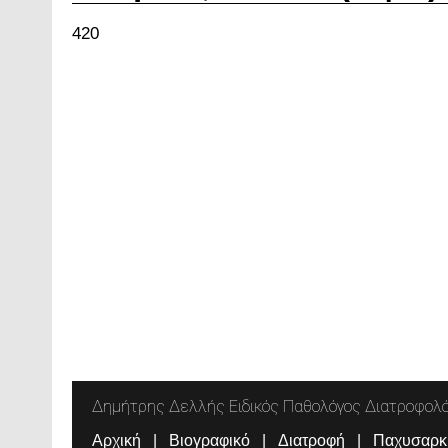
420
Δημήτρης Δελλής Ειδικός Παθολόγος Διατροφολ
Αρχική
Βιογραφικό
Διατροφή
Παχυσαρκ