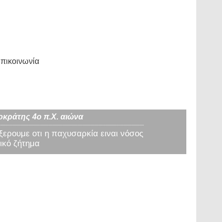
πικοινωνία
οκράτης 4ο π.Χ. αιώνα
 ξερουμε οτι η παχυσαρκία ειναι νόσος
ικό ζήτημα