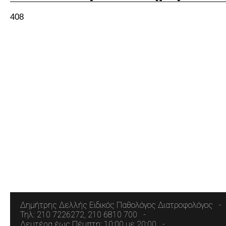
408
Δημήτρης Δελλής Ειδικός Παθολόγος Διατροφολόγος
Τηλ: 210 7226272, 210 6810 700
Δευτέρα έως Πέμπτη: 10:00 με 20:00