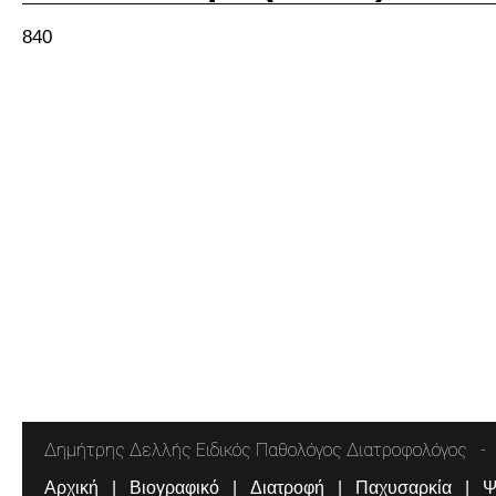
840
Δημήτρης Δελλής Ειδικός Παθολόγος Διατροφολόγος
Αρχική
Βιογραφικό
Διατροφή
Παχυσαρκία
Ψ