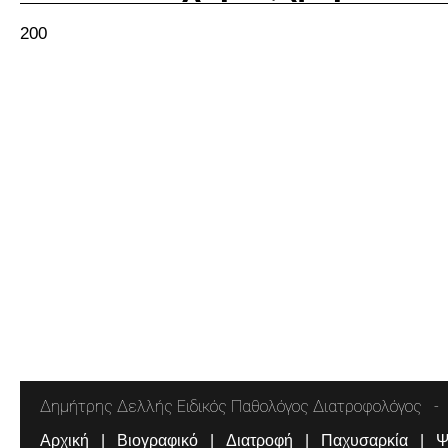
200
Δημήτρης Δελλής Ειδικός Παθολόγος Διατροφολόγος
Αρχική
Βιογραφικό
Διατροφή
Παχυσαρκία
Ψ