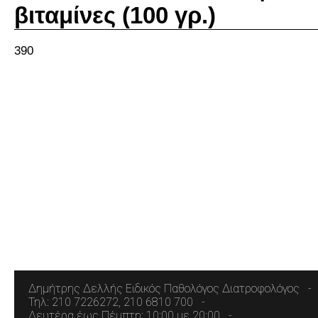
βιταμίνες (100 γρ.)
390
Δημήτρης Δελλής Ειδικός Παθολόγος Διατροφολόγος
Τηλ: 210 7226272, 210 6810 700
Δευτέρα έως Πέμπτη: 10:00 με 20:00