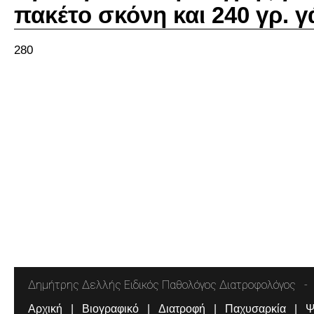
πακέτο σκόνη και 240 γρ. γ
280
Δημήτρης Δελλής Ειδικός Παθολόγος Διατροφολόγος
Αρχική
Βιογραφικό
Διατροφή
Παχυσαρκία
Ψ