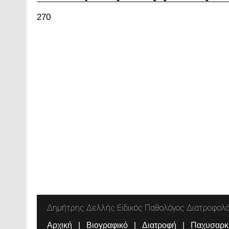
270
Δημήτρης Δελλής Ειδικός Παθολόγος Διατροφολ
Αρχική
Βιογραφικό
Διατροφή
Παχυσαρκ