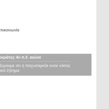
πικοινωνία
οκράτης 4ο π.Χ. αιώνα
 ξερουμε οτι η παχυσαρκία ειναι νόσος
ικό ζήτημα