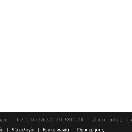
όγος
Τηλ: 210 7226272, 210 6810 700
Δευτέρα έως Πέμπ
ία
Ψυχολογία
Επικοινωνία
Όροι χρήσης