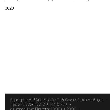
3620
Δημήτρης Δελλής Ειδικός Παθολόγος Διατροφολόγος
Τηλ: 210 7226272, 210 6810 700
Δευτέρα έως Πέμπτη: 10:00 με 20:00