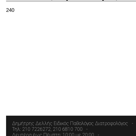
240
Δημήτρης Δελλής Ειδικός Παθολόγος Διατροφολόγος
Τηλ: 210 7226272, 210 6810 700
Δευτέρα έως Πέμπτη: 10:00 με 20:00