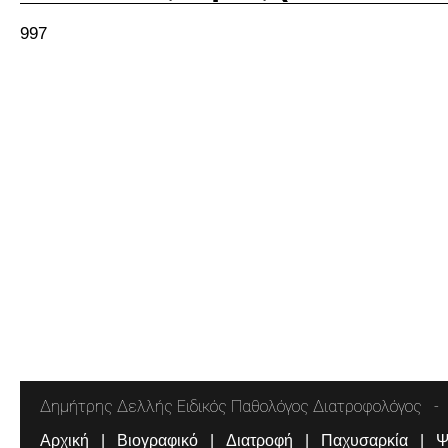
997
Δημήτρης Δελλής Ειδικός Παθολόγος Διατροφολόγος
Αρχική
Βιογραφικό
Διατροφή
Παχυσαρκία
Ψ