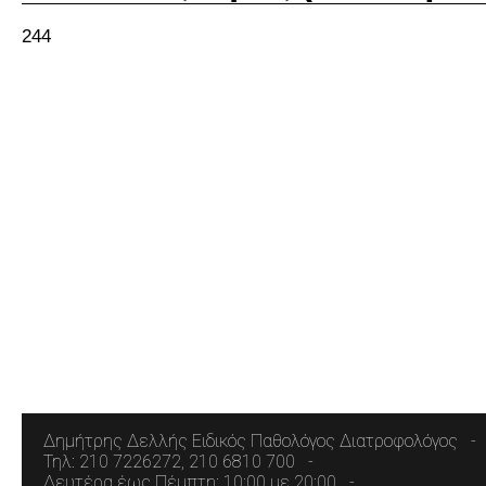
244
Δημήτρης Δελλής Ειδικός Παθολόγος Διατροφολόγος
Τηλ: 210 7226272, 210 6810 700
Δευτέρα έως Πέμπτη: 10:00 με 20:00