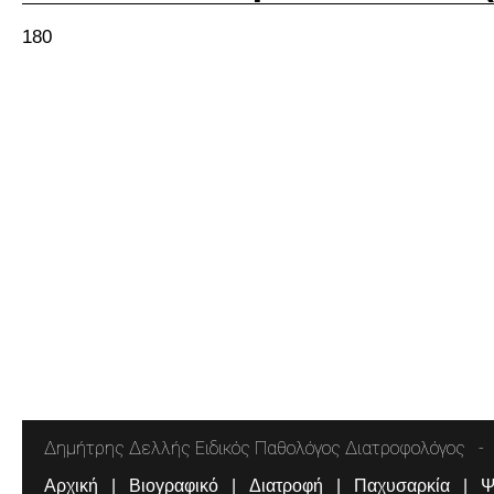
180
Δημήτρης Δελλής Ειδικός Παθολόγος Διατροφολόγος
Αρχική
Βιογραφικό
Διατροφή
Παχυσαρκία
Ψ