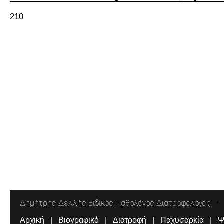
210
Δημήτρης Δελλής Ειδικός Παθολόγος Διατροφολόγος
Αρχική
Βιογραφικό
Διατροφή
Παχυσαρκία
Ψ