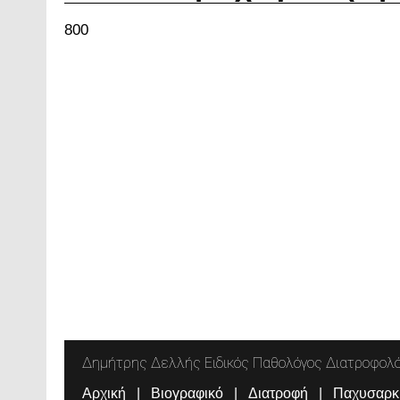
800
Δημήτρης Δελλής Ειδικός Παθολόγος Διατροφολ
Αρχική
Βιογραφικό
Διατροφή
Παχυσαρκ