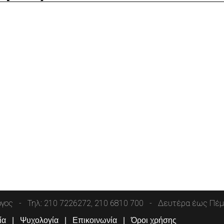
όγος
Τηλ: 210 7226272, 210 6810 700
Δευτέρα έως Πέμπ
ία
Ψυχολογία
Επικοινωνία
Όροι χρήσης