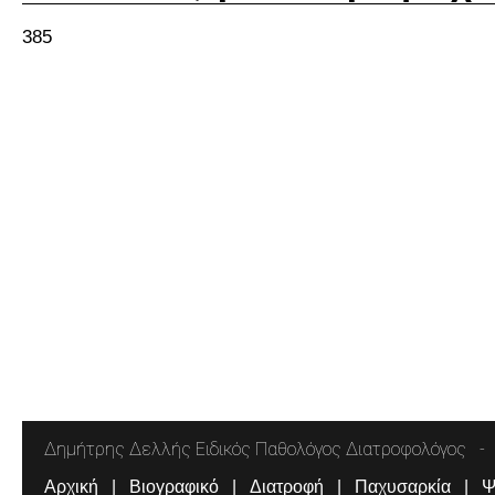
385
Δημήτρης Δελλής Ειδικός Παθολόγος Διατροφολόγος
Αρχική
Βιογραφικό
Διατροφή
Παχυσαρκία
Ψ