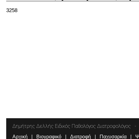
3258
Δημήτρης Δελλής Ειδικός Παθολόγος Διατροφολόγος
Αρχική
Βιογραφικό
Διατροφή
Παχυσαρκία
Ψ