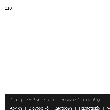
210
Δημήτρης Δελλής Ειδικός Παθολόγος Διατροφολόγος
Αρχική
Βιογραφικό
Διατροφή
Παχυσαρκία
Ψ