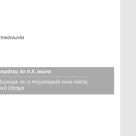
πικοινωνία
οκράτης 4ο π.Χ. αιώνα
 ξερουμε οτι η παχυσαρκία ειναι νόσος
ικό ζήτημα