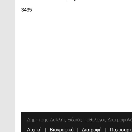
3435
Δημήτρης Δελλής Ειδικός Παθολόγος Διατροφολ
Αρχική
Βιογραφικό
Διατροφή
Παχυσαρκ