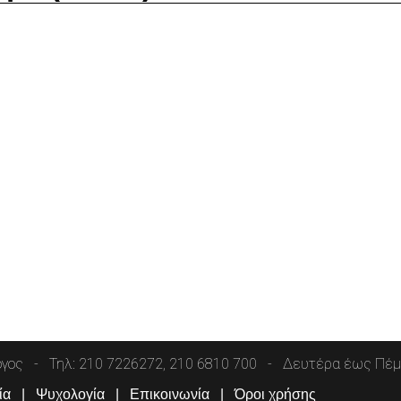
όγος
Τηλ: 210 7226272, 210 6810 700
Δευτέρα έως Πέμπ
ία
Ψυχολογία
Επικοινωνία
Όροι χρήσης