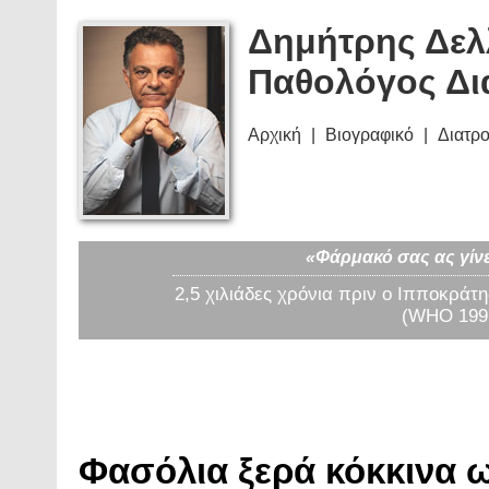
Δημήτρης Δελ
Παθολόγος Δι
Αρχική
Βιογραφικό
Διατρ
«Φάρμακό σας ας γίνε
2,5 χιλιάδες χρόνια πριν ο Ιπποκράτη
(WHO 1997
Φασόλια ξερά κόκκινα ω