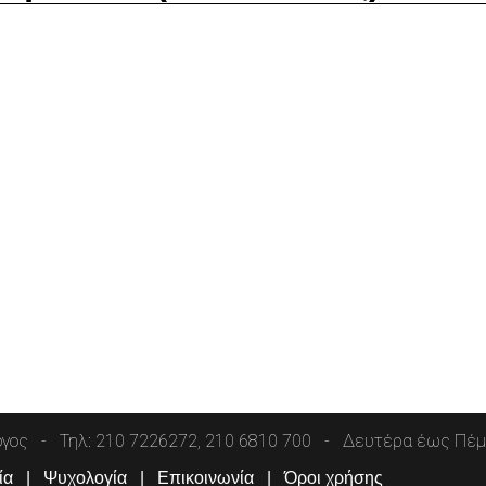
όγος
Τηλ: 210 7226272, 210 6810 700
Δευτέρα έως Πέμπ
ία
Ψυχολογία
Επικοινωνία
Όροι χρήσης