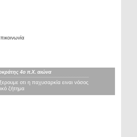
πικοινωνία
οκράτης 4ο π.Χ. αιώνα
 ξερουμε οτι η παχυσαρκία ειναι νόσος
ικό ζήτημα