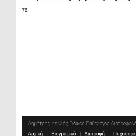
76
Δημήτρης Δελλής Ειδικός Παθολόγος Διατροφολ
Αρχική
Βιογραφικό
Διατροφή
Παχυσαρκ