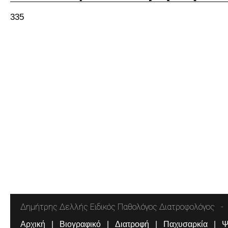
335
Δημήτρης Δελλής Ειδικός Παθολόγος Διατροφολόγος
Αρχική
Βιογραφικό
Διατροφή
Παχυσαρκία
Ψ