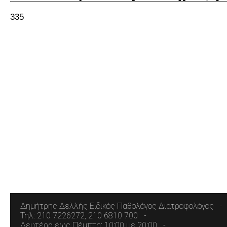
335
Δημήτρης Δελλής Ειδικός Παθολόγος Διατροφολόγος
Τηλ: 210 7226272, 210 6810 700
Δευτέρα έως Πέμπτη: 10:00 με 20:00