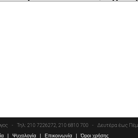
όγος
Τηλ: 210 7226272, 210 6810 700
Δευτέρα έως Πέμπ
ία
Ψυχολογία
Επικοινωνία
Όροι χρήσης