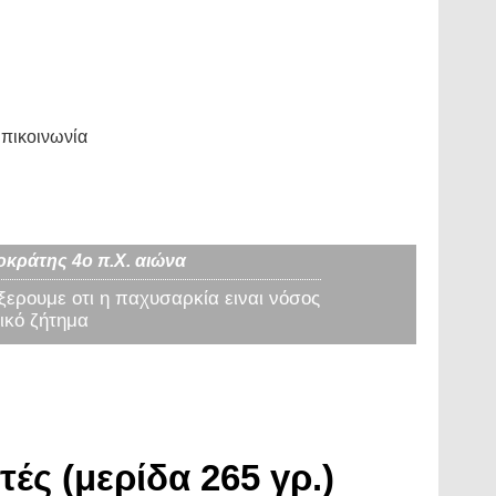
πικοινωνία
οκράτης 4ο π.Χ. αιώνα
 ξερουμε οτι η παχυσαρκία ειναι νόσος
ικό ζήτημα
ές (μερίδα 265 γρ.)