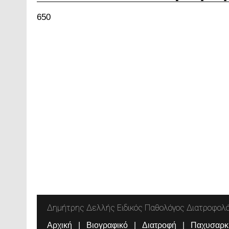
650
Δημήτρης Δελλής Ειδικός Παθολόγος Διατροφολ
Αρχική
Βιογραφικό
Διατροφή
Παχυσαρκ