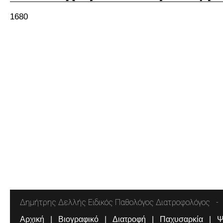
1680
Δημήτρης Δελλής Ειδικός Παθολόγος Διατροφολόγος
Αρχική
Βιογραφικό
Διατροφή
Παχυσαρκία
Ψ