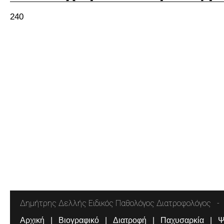
240
Δημήτρης Δελλής Ειδικός Παθολόγος Διατροφολόγος
Αρχική
Βιογραφικό
Διατροφή
Παχυσαρκία
Ψ