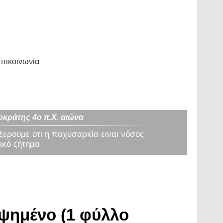
πικοινωνία
οκράτης 4ο π.Χ. αιώνα
 ξερουμε οτι η παχυσαρκία ειναι νόσος
ικό ζήτημα
 ψημένο (1 φύλλο