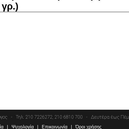
 γρ.)
όγος
Τηλ: 210 7226272, 210 6810 700
Δευτέρα έως Πέμπ
ία
Ψυχολογία
Επικοινωνία
Όροι χρήσης