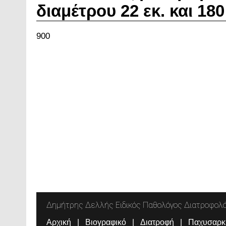
διαμέτρου 22 εκ. και 180
900
Δημήτρης Δελλής Ειδικός Παθολόγος Διατροφολ
Αρχική
Βιογραφικό
Διατροφή
Παχυσαρκ