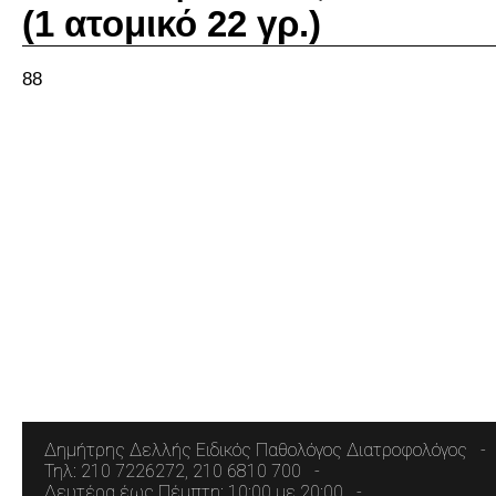
(1 ατομικό 22 γρ.)
88
Δημήτρης Δελλής Ειδικός Παθολόγος Διατροφολόγος
Τηλ: 210 7226272, 210 6810 700
Δευτέρα έως Πέμπτη: 10:00 με 20:00