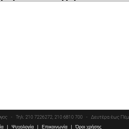
όγος
Τηλ: 210 7226272, 210 6810 700
Δευτέρα έως Πέμπ
ία
Ψυχολογία
Επικοινωνία
Όροι χρήσης