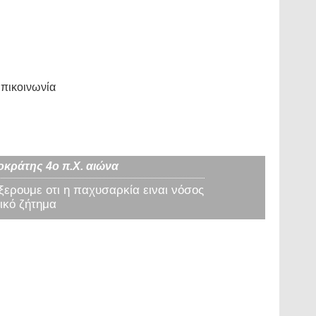
πικοινωνία
οκράτης 4ο π.Χ. αιώνα
 ξερουμε οτι η παχυσαρκία ειναι νόσος
ικό ζήτημα