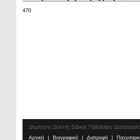
470
Δημήτρης Δελλής Ειδικός Παθολόγος Διατροφολ
Αρχική
Βιογραφικό
Διατροφή
Παχυσαρκ